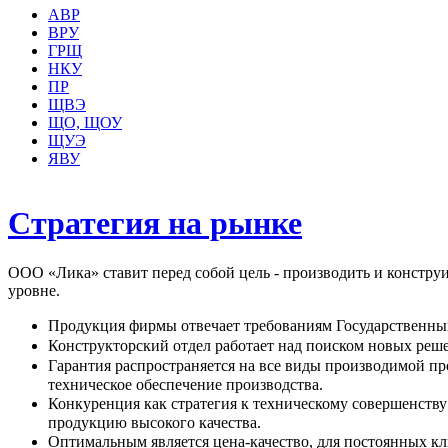
АВР
ВРУ
ГРЩ
НКУ
ПР
ЩВЭ
ЩО, ЩОУ
ЩУЭ
ЯВУ
Стратегия на рынке
ООО «Лика» ставит перед собой цель - производить и констр
уровне.
Продукция фирмы отвечает требованиям Государственны
Конструкторский отдел работает над поиском новых реш
Гарантия распространяется на все виды производимой про
техническое обеспечение производства.
Конкуренция как стратегия к техническому совершенств
продукцию высокого качества.
Оптимальным является цена-качество, для постоянных кл