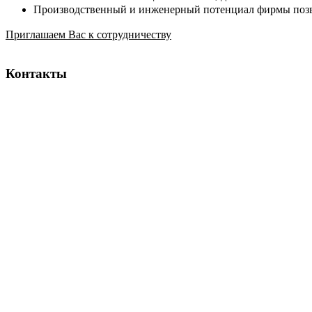
Производственный и инженерный потенциал фирмы позв
Приглашаем Вас к сотрудничеству
Контакты
Тел:
+38 (044) 390-21-50
Тел:
+38 (044) 390-21-51
Адрес:
04114 г.Киев ул. Дубровицкая д.28
Email:
office@lika.kiev.ua