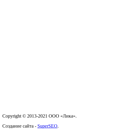
Тел:
+38 (044) 390-21-50
Тел:
+38 (044) 390-21-51
Адрес:
04114 г.Киев ул. Дубровицкая д.28
Email:
office@lika.kiev.ua
Copyright © 2013-2021 ООО «Лика».
Создание сайта -
SuperSEO
.