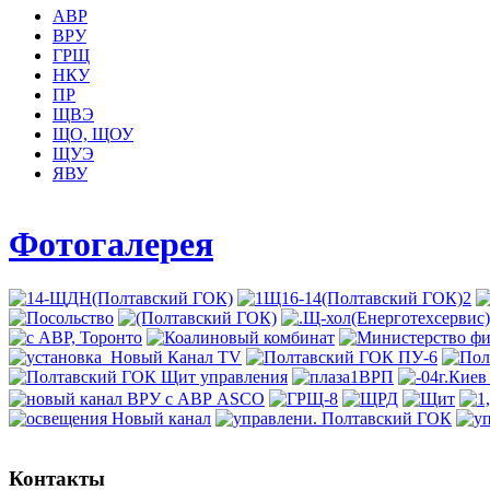
АВР
ВРУ
ГРЩ
НКУ
ПР
ЩВЭ
ЩО, ЩОУ
ЩУЭ
ЯВУ
Фотогалерея
Контакты